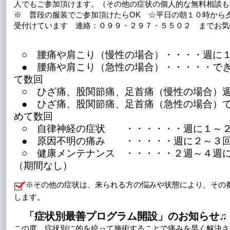
人でもご参加頂けます。（その他の症状の個人的な無料相談も
※ 普段の服装でご参加頂けたらOK ☆平日の朝１０時から
受付けています 連絡：０９９・２９７・５５０２ までお気
○ 腰痛や肩こり（慢性の場合）・・・・週に
● 腰痛や肩こり（急性の場合）・・・・・で
て数回
○ ひざ痛、股関節痛、足首痛（慢性の場合）
● ひざ痛、股関節痛、足首痛（急性の場合）
めて数回
○ 自律神経の症状 ・・・・・・週に１～
● 原因不明の痛み ・・・・・週に２～３
○ 健康メンテナンス ・・・・・２週～４週
（期間なし）
※その他の症状は、来られる方の悩みや状態により、その
します。
「症状別最善プログラム開設」の
お知らせ
この度、症状別に的を絞って施術することで痛みを早く解決さ