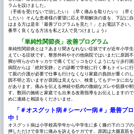
ラムを設けました。
（手術を受けないで治したい）（早く痛みを取りたい）（早く
したい）そんな患者様の要望に応え早期解決の道を、下記に自
はまる方は是非「最善プログラムを見た！」とお電話下さい。
番早く良くなる方法を私と2人で見つけましょう♪
「単純性関節炎」改善プログラム
単純性関節炎とは？あまり聞きなれない症状ですが近年小学生
えている症状です。整形外科やその他病院ではいまだに原因不
脚が何らかのキッカケで痛くてビッコをひくようになり歩行困
病院からは「絶対安静」との診断で学校に行く事もトイレに行
て親の介護が必要で仕事も行けなくなり家庭の負担が重くのし
因不明と言いますが原因は見えない、検査してもデータに出な
があります。痛みを伝える神経や筋肉の微細なズレや筋膜や靭
す。数回の施術と家庭でも出来る改善指導をお伝えしますので
めに連絡と相談をくださいませ。
「＃オスグット病＃シーバー病＃」最善プロ
中！
オスグット病は小学校高学年から中学生に多く膝の下のコブの
押しただけで非常に痛みを訴えるケガです。原因は大腿直筋を