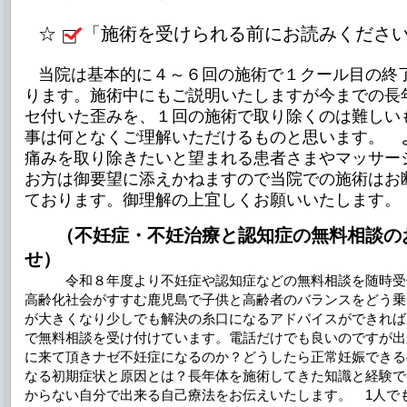
☆
「施術を受けられる前にお読みくださ
当院は基本的に４～６回の施術で１クール目の終
ります。施術中にもご説明いたしますが今までの長
セ付いた歪みを、１回の施術で取り除くのは難しい
事は何となくご理解いただけるものと思います。 
痛みを取り除きたいと望まれる患者さまやマッサー
お方は御要望に添えかねますので当院での施術はお
ております。御理解の上宜しくお願いいたします。
（不妊症・不妊治療と認知症の無料相談の
せ
）
令和８年度より不妊症や認知症などの無料相談を随時受
高齢化社会がすすむ鹿児島で子供と高齢者のバランスをどう乗
が大きくなり少しでも解決の糸口になるアドバイスができれば
で無料相談を受け付けています。電話だけでも良いのですが出
に来て頂きナゼ不妊症になるのか？どうしたら正常妊娠できる
なる初期症状と原因とは？長年体を施術してきた知識と経験で
からない自分で出来る自己療法をお伝えいたします。 1人で