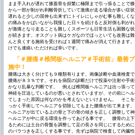
まま手入れが遅れて膝蓋骨を頻繁に極限まで引っ張ることで膝
から一部が剝がれ剥離骨折していて激痛が走る場合が多い症状
遅れると少しの屈伸も出来ずにトイレにしゃがむ事も難しくな
の痛みをかばいながら我慢した日々を続けると反対側も剥がれ
が激痛となり走ることも難しくスポーツも日常生活も困難な状
が続きます。オスグット病はケガなのでほっといても改善は難
んと良くする施術を受ければ１週間で痛みが消えて行きます。
けでも連絡いただければ幸いです。
「＃腰痛＃椎間板ヘルニア＃手術前」最善プ
施中！
腰痛は大きく分けても９種類有ります。画像診断や血液検査で
腰痛が８３％です。それを病院の診断だけで投薬や注射や手術
かなり乱暴な判断です。 例えば椎間板ヘルニアは出っ張って
神経を圧迫しているのが悪いとされていますが、その前にヘル
てしまった原因は何なのかを考えないといけません。 そこを
っかく手術してヘルニアを切除してもまた腰痛が出て来ます。
ヘルニアが出ている上の骨と下の骨の傾きを正しく調整して神
ヘルニアが中に戻る環境を作ってあげる事です。 腰骨の上下
るためには土台の骨盤を調整して足の長さを同じにするために
のバラつきを正しくする事です。先ずは病院で検査して内臓性