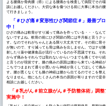
よる腰痛か骨肉腫（癌）による腰痛かを検査して病院でその場
談にお越しください。大切な体を傷つける前に大事に本当の腰
て行きましょう。
「＃ひざ痛＃変形性ひざ関節症＃」最善プロ
中！
ひざの痛みは軟骨がすり減って痛みを作っている・・・なんて
ないですよね。軟骨の前にひざ関節の間には半月板と言うクッ
す。なのでそれがちゃんとある限り大丈夫です。その前に骨そ
が無いので、すり減っても骨は痛みを出しません。ではナゼ膝
射したり薬や健康食品が流行っているのか不思議ですね。それ
からず痛みをそれらでは取れないからいつまでも痛くてやり続
と言うのが現状です。膝の痛みの原因は腰から来ている神経が
こちでつままれて通りが悪いから神経が良くしてほしくて痛み
す。腰が悪くなくても膝の神経は腰から出てるのでそこを整え
なりません。他にもたくさんの本当の原因が有りますので是非
相談にお越しください。
「＃乳がん＃前立腺がん＃予防整体術」調整
実施中！
「乳がん・前立腺がん」を防ぐ為に病院で早期発見、早期治療