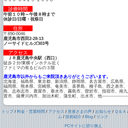
診療時間
午前１０時～午後８時まで
休診日/日曜・祝祭日
住所
〒890-0046
鹿児島市西田2-28-13
ノーサイドヒルズ303号
アクセス
ＪＲ鹿児島中央駅（西口）
徒歩２分/東横インホテル近く
ファミマの有るビルの３階
鹿児島市以外からもご来院頂きありがとうございます。
北海道、福島県、東京都、新潟県、静岡県、名古屋市、広島県、
福岡県、熊本県、宮崎県、奄美市、喜界島、種子島、西之表市、
島、志布志市、鹿屋市、垂水市、霧島市、曽於市、指宿市、南九
置市、薩摩川内市、加治木町、蒲生町、出水市、他--------------------------
トップ
/
料金・営業時間
/
アクセス
/
患者さまの声
/
お知らせ
/
Ｑ＆Ａ
ム
/
技術紹介
/
Blog
/
リンク
PCサイトに切り換え