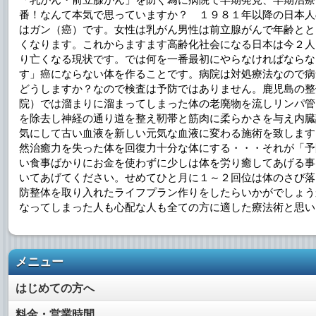
番！なんて本気で思っていますか？ １９８１年以降の日本人
はガン（癌）です。女性は乳がん男性は前立腺がんで年齢とと
くなります。これからますます高齢化社会になる日本は今２人
り亡くなる現状です。では何を一番最初にやらなければならな
す」癌にならない体を作ることです。病院は対処療法なので病
どうしますか？なので検査は予防ではありません。鹿児島の整
院）では溜まりに溜まってしまった体の老廃物を流しリンパ管
を除去し神経の通り道を整え靭帯と筋肉に柔らかさを与え内臓
気にして古い血液を新しい元気な血液に変わる施術を致します
然治癒力を失った体を回復力十分な体にする・・・それが「予
い食事ばかりにお金を使わずに少しは体を労り癒してあげる事
いてあげてください。せめてひと月に１～２回位は体のさび落
防整体を取り入れたライフプラン作りをしたらいかがでしょう
なってしまった人も心配な人も全ての方に適した療法術と思い
メニュー
はじめての方へ
料金・営業時間