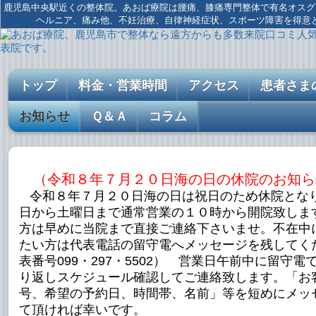
鹿児島中央駅近くの整体院。あおば療院は腰痛、膝痛専門整体で有名オスグ
ヘルニア、痛み他、不妊治療、自律神経症状、スポーツ障害を得意
トップ
料金・営業時間
アクセス
患者さま
お知らせ
Ｑ＆Ａ
コラム
（令和８年７月２０日海の日の休院のお知ら
令和８年７月２０日海の日は祝日のため休院とな
日から土曜日まで通常営業の１０時から開院致しま
方は早めに当院まで直接ご連絡下さいませ。不在中
たい方は代表電話の留守電へメッセージを残してく
表番号099・297・5502） 営業日午前中に留守電
り返しスケジュール確認してご連絡致します。「お
号、希望の予約日、時間帯、名前」等を短めにメッ
て頂ければ幸いです。