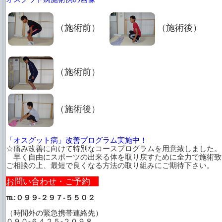
（施術前）
（施術後）
（施術前）
（施術後）
「オスグット病」改善プログラム実施中！
☆痛み改善に向けて特別なコースプログラムを用意致しました。
早く自由にスポーツの出来る体を取り戻すために全力で施術致
ご相談の上、最短で良くなる方法の取り組みにご期待下さい。
お問い合わせ・ご予約
℡:０９９-２９７-５５０２
（時間外の緊急携帯連絡先）
０９０-６４２５-２０９８